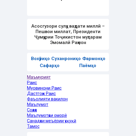
Асосгузори сулҳу ваҳдати миллӣ –
Пешвои миллат, Президенти
Ҷумҳурии Тоҷикистон муҳтарам
Эмомалӣ Раҳмон
Вохӯриҳо
Суханрониҳо
Фармонҳо
Сафарҳо
Паёмҳо
Маъмурият
Раис
Муовинони Раис
Дастгоҳи Раис
Фаъолияти вакилон
Маълумот
Соҳаҳо
Маълумотҳои оморӣ
Санадҳои меъёрии ҳуқуқӣ
Тамос