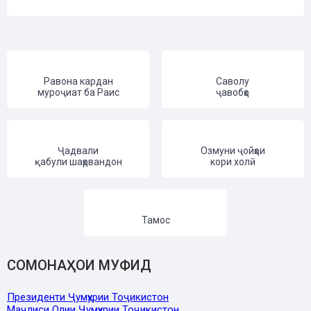
Равона кардан
Саволу
муроҷиат ба Раис
ҷавобҳо
Ҷадвали
Озмуни ҷойҳои
қабули шаҳрвандон
кори холӣ
Тамос
СОМОНАҲОИ МУФИД
Президенти Ҷумҳурии Тоҷикистон
Маҷлиси Олии Ҷумҳурии Тоҷикистон