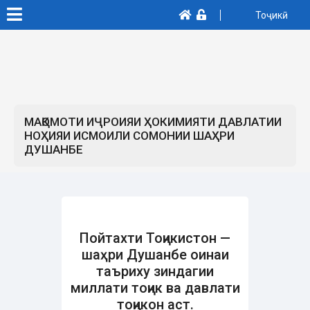
Тоҷикӣ
МАҚОМОТИ ИҶРОИЯИ ҲОКИМИЯТИ ДАВЛАТИИ
НОҲИЯИ ИСМОИЛИ СОМОНИИ ШАҲРИ
ДУШАНБЕ
Пойтахти Тоҷикистон —
шаҳри Душанбе оинаи
таъриху зиндагии
миллати тоҷик ва давлати
тоҷикон аст.