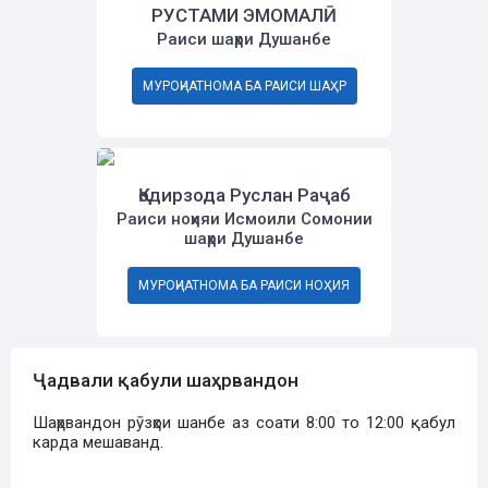
РУСТАМИ ЭМОМАЛӢ
Раиси шаҳри Душанбе
МУРОҶИАТНОМА БА РАИСИ ШАҲР
Қодирзода Руслан Раҷаб
Раиси ноҳияи Исмоили Сомонии
шаҳри Душанбе
МУРОҶИАТНОМА БА РАИСИ НОҲИЯ
Ҷадвали қабули шаҳрвандон
Шаҳрвандон рӯзҳои шанбе аз соати 8:00 то 12:00 қабул
карда мешаванд.