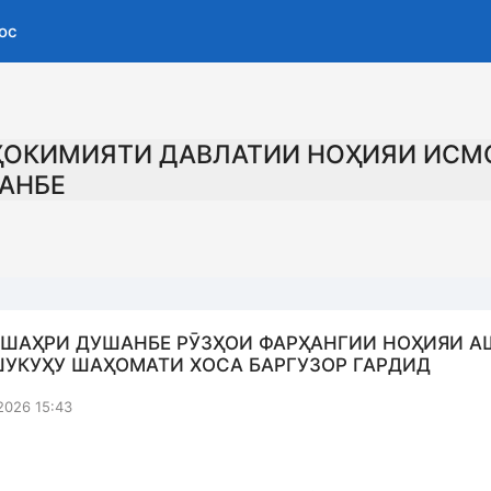
ос
ҲОКИМИЯТИ ДАВЛАТИИ НОҲИЯИ ИСМ
АНБЕ
 ШАҲРИ ДУШАНБЕ РӮЗҲОИ ФАРҲАНГИИ НОҲИЯИ А
ШУКУҲУ ШАҲОМАТИ ХОСА БАРГУЗОР ГАРДИД
2026 15:43