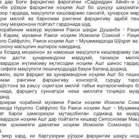
з дар Боғи фарҳангию фароғатии «Садриддин Айнӣ»-и 
нбе рӯзҳои фарҳангии ноҳияи Ашт бо шукуҳу шаҳомати
зор гардида, маҳсулоти кишоварзию саноатӣ, ҳунарҳои ма
ҳои миллӣ ва барномаи рангини фарҳангиву адабӣ пе
ону меҳмонони пойтахт гардонида шуд.
чорабинии мазкур муовини Раиси шаҳри Душанбе - Раҳи
б Карим, муовини Раиси ноҳияи Исмоили Сомонӣ - Раҳи
ло Сайфулло, Раиси ноҳияи Ашт - Муҳаммадзода Шӯҳрат ва
онону масъулин иштирок намуданд.
и боздид меҳмонон аз намоиши маҳсулоти кишоварзиву сан
ули дасти ҳунармандони мардумӣ, таомҳои мил
овардҳои иҷтимоиву иқтисодии ноҳияи Ашт шинос гардид
 сифати маҳсулоти пешниҳодшуда баҳои баланд доданд.
амон, аҳли фарҳанг ва ҳунармандони ноҳияи Ашт бо пешн
омаи рангини фарҳангиву консертӣ, суруду таро
ндӯстона ва рақсу оҳангҳои миллӣ табъи иштирокчиёнро б
онида, фарҳангу суннатҳои неки миллати тоҷикро муа
данд.
доираи чорабинӣ муовини Раиси ноҳияи Исмоили Сом
мзода Нурулло Сайфулло ба Раиси ноҳияи Ашт - Муҳамма
ат барои ҳамкориҳои мутақобилан судманд ва муар
овардҳои ноҳияи Ашт дар пойтахти кишвар Сипосномаи Мақ
ияи ҳокимияти давлатии ноҳияи Исмоили Сомониро т
.
 зикр кард, ки баргузории рӯзҳои фарҳангии шаҳру ноҳ