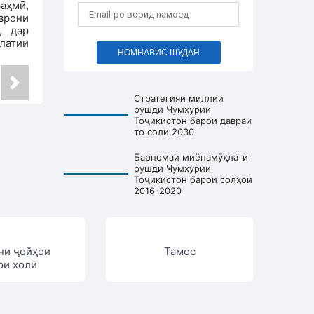
аҳмӣ,
врони
, дар
латии
НОМНАВИС ШУДАН
Стратегияи миллии
рушди Ҷумҳурии
Тоҷикистон барои давраи
то соли 2030
Барномаи миёнамӯҳлати
рушди Ҹумҳурии
Тоҷикистон барои солҳои
2016-2020
ни ҷойҳои
Тамос
ри холӣ