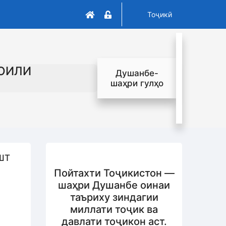
Тоҷикӣ
ОИЛИ
Душанбе-
шаҳри гулҳо
ШТ
Пойтахти Тоҷикистон —
шаҳри Душанбе оинаи
таъриху зиндагии
миллати тоҷик ва
давлати тоҷикон аст.