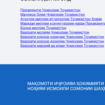
Президенти Ҷумҳурии Тоҷикистон
Маҷлиси Олии Ҷумҳурии Тоҷикистон
Агентии миллии иттилоотии Тоҷикистон Ховар
Маркази миллии қонунгузории назди Президент
Бонки миллии Тоҷикистон
Вазорати молияи Ҷумҳурии Тоҷикистон
Вазорати корҳои хориҷии Ҷумҳурии Тоҷикистон
Вазорати корҳои дохилии Ҷумҳурии Тоҷикистон
Вазорати маориф ва илми Ҷумҳурии Тоҷикистон
МАҚОМОТИ ИҶРОИЯИ ҲОКИМИЯТИ
НОҲИЯИ ИСМОИЛИ СОМОНИИ ШАҲ