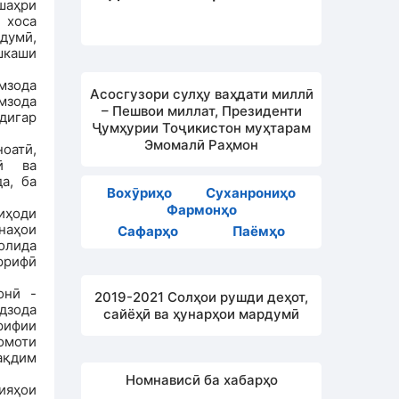
шаҳри
 хоса
рдумӣ,
шкаши
мзода
Асосгузори сулҳу ваҳдати миллӣ
мзода
– Пешвои миллат, Президенти
 дигар
Ҷумҳурии Тоҷикистон муҳтарам
Эмомалӣ Раҳмон
оатӣ,
лӣ ва
а, ба
Вохӯриҳо
Суханрониҳо
Фармонҳо
иҳоди
наҳои
Сафарҳо
Паёмҳо
олида
ррифӣ
онӣ -
2019-2021 Солҳои рушди деҳот,
дзода
сайёҳӣ ва ҳунарҳои мардумӣ
рифии
омоти
ақдим
Номнависӣ ба хабарҳо
ияҳои