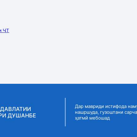
и ҶТ
Дар мавриди истифода нам
 ДАВЛАТИИ
нашршуда, гузоштани сарч
РИ ДУШАНБЕ
ҳатмӣ мебошад