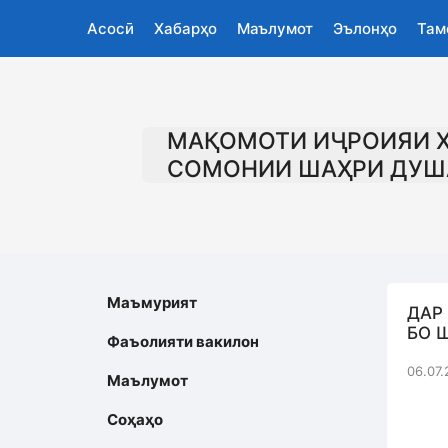
Асосӣ
Хабарҳо
Маълумот
Эълонҳо
Там
МАҚОМОТИ ИҶРОИЯИ 
СОМОНИИ ШАҲРИ ДУШ
Маъмурият
ДАР
БО 
Фаъолияти вакилон
06.07.
Маълумот
Соҳаҳо