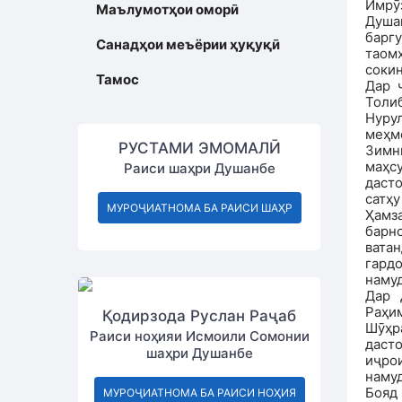
Имрӯ
Маълумотҳои оморӣ
Душа
баргу
Санадҳои меъёрии ҳуқуқӣ
таом
сокин
Тамос
Дар 
Толи
Нурул
меҳм
РУСТАМИ ЭМОМАЛӢ
Зимн
маҳс
Раиси шаҳри Душанбе
даст
сатҳу
МУРОҶИАТНОМА БА РАИСИ ШАҲР
Ҳамз
барн
вата
гард
наму
Дар 
Раҳи
Қодирзода Руслан Раҷаб
Шӯҳр
Раиси ноҳияи Исмоили Сомонии
даст
шаҳри Душанбе
иҷро
намуд
Бояд
МУРОҶИАТНОМА БА РАИСИ НОҲИЯ