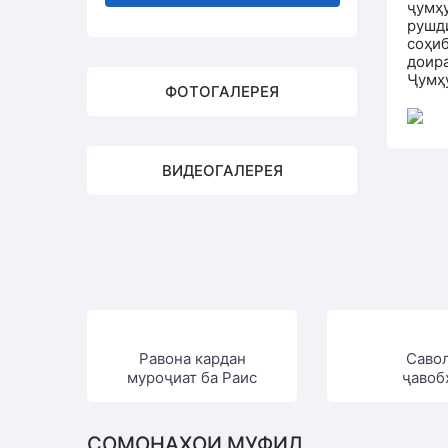
ҷумҳ
рушд
соҳи
доир
Ҷумҳ
ФОТОГАЛЕРЕЯ
ВИДЕОГАЛЕРЕЯ
Равона кардан
Саво
муроҷиат ба Раис
ҷавоб
СОМОНАҲОИ МУФИД