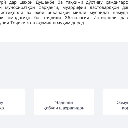
урӣ дар шаҳри Душанбе ба таҳкими дӯстиву ҳамдигарф
и муносибатҳои фарҳангӣ, муаррифии дастовардҳои да
бистиқлолӣ ва эҳёи анъанаҳои миллӣ мусоидат намуда
аи омодагиҳо ба таҷлили 35-солагии Истиқлоли дав
урии Тоҷикистон аҳамияти муҳим дорад.
лу
Ҷадвали
Озму
ҳо
қабули шаҳрвандон
ко