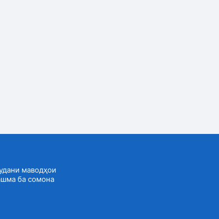
удани маводҳои
ашма ба сомона