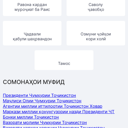
Равона кардан
Саволу
муроҷиат ба Раис
ҷавобҳо
Ҷадвали
Озмуни ҷойҳои
қабули шаҳрвандон
кори холӣ
Тамос
СОМОНАҲОИ МУФИД
Президенти Ҷумҳурии Тоҷикистон
Маҷлиси Олии Ҷумҳурии Тоҷикистон
Агентии миллии иттилоотии Тоҷикистон Ховар
Маркази миллии қонунгузории назди Президенти ҶТ
Бонки миллии Тоҷикистон
Вазорати молияи Ҷумҳурии Тоҷикистон
Вазорати корҳои хориҷии Ҷумҳурии Тоҷикистон