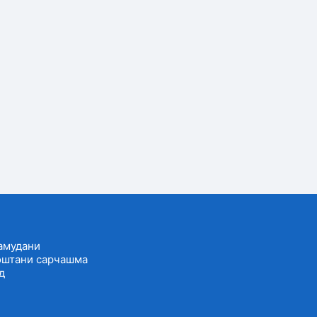
амудани
оштани сарчашма
д