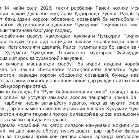
и 14 майи соли 2026, таҳти роҳбарии Раиси ноҳияи Ис
нии шаҳри Душанбе муҳтарам Қодирзода Руслан Раҷаб ҷ
ат бахшидани корҳои ободонию созандагӣ ба истиқболи 
олагии Истиқлолияти давлатии Ҷумҳурии Тоҷикистон мул
ши тантанавӣ баргузор гардид.
чорабинии мазкур намояндаи Ҳукумати Ҷумҳурии Тоҷики
ари гурӯҳи корӣ оид ба иҷрои нақшаи чорабиниҳои ҷашн
ии Истиқлолияти давлатӣ, Раиси Кумитаи кор бо занон ва
и Ҳукумати Ҷумҳурии Тоҷикистон муҳтарам Файзидди
ша иштирок ва суханронӣ намуданд.
и ҳамоиш масъалаҳои марбут ба иҷрои нақшаи чораб
ида ба ҷашни 35-солагии Истиқлолияти давлатии Ҷум
кистон, раванди корҳои ободонию созандагӣ, бунёду нав
т ва саҳми сокинону фаъолони ноҳия дар рушди пойтахт м
сӣ қарор гирифтанд.
амон бахшида ба “Рӯзи байналмилалии оила” таъкид гарди
и солим ва устувор заминаи асосии пешрафти ҷомеа ба 
а, тарбияи насли ватандӯсту худогоҳ маҳз аз муҳити оила
ад. Дар ин замина сиёсати иҷтимоии давлату Ҳукумати Ҷум
истон ҷиҳати таҳкими пояҳои оиладорӣ ва ҳифзи арзишҳои
ста амалӣ гардида истодааст.
идомаи чорабинӣ як қатор оилаҳои намунавии ноҳияи Ис
нӣ, ки дар ҷомеа обрӯву нуфуз дошта, дар тарбияи фарза
та ва таҳкими арзишҳои оилавӣ саҳми арзанда мегузоран