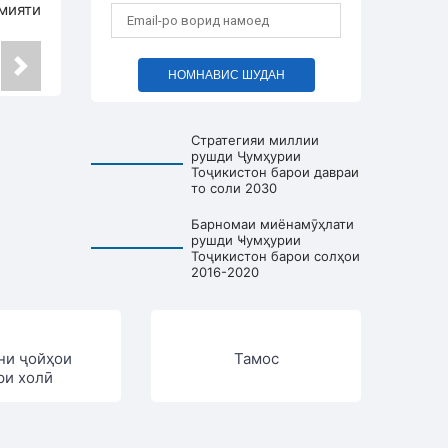
мияти
НОМНАВИС ШУДАН
Стратегияи миллии
рушди Ҷумҳурии
Тоҷикистон барои давраи
то соли 2030
Барномаи миёнамӯҳлати
рушди Ҹумҳурии
Тоҷикистон барои солҳои
2016-2020
ни ҷойҳои
Тамос
ри холӣ