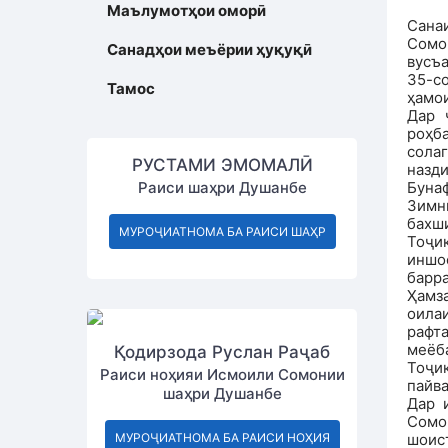
Маълумотҳои оморӣ
Сана
Сомо
Санадҳои меъёрии ҳуқуқӣ
вусъ
35-с
Тамос
ҳамои
Дар 
роҳб
солаг
РУСТАМИ ЭМОМАЛӢ
назд
Раиси шаҳри Душанбе
Бунаф
Зимн
бахш
МУРОҶИАТНОМА БА РАИСИ ШАҲР
Тоҷи
иншоо
барра
Ҳамз
оила
рафт
меёб
Қодирзода Руслан Раҷаб
Тоҷик
Раиси ноҳияи Исмоили Сомонии
пайва
шаҳри Душанбе
Дар 
Сомо
МУРОҶИАТНОМА БА РАИСИ НОҲИЯ
шоис