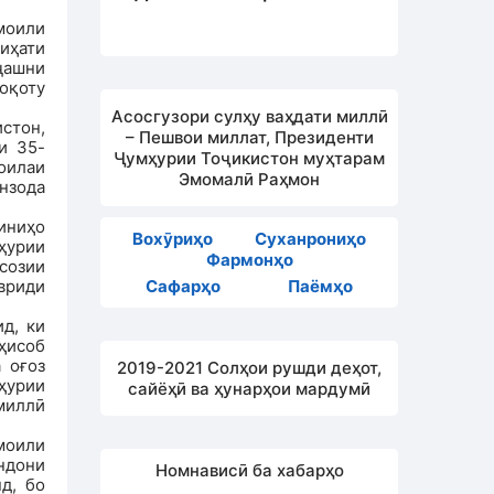
моили
иҳати
ҷашни
оқоту
Асосгузори сулҳу ваҳдати миллӣ
стон,
– Пешвои миллат, Президенти
и 35-
Ҷумҳурии Тоҷикистон муҳтарам
 оилаи
Эмомалӣ Раҳмон
нзода
иниҳо
Вохӯриҳо
Суханрониҳо
ҳурии
Фармонҳо
созии
авриди
Сафарҳо
Паёмҳо
д, ки
ҳисоб
 оғоз
2019-2021 Солҳои рушди деҳот,
ҳурии
сайёҳӣ ва ҳунарҳои мардумӣ
 миллӣ
моили
ндони
Номнависӣ ба хабарҳо
д, бо