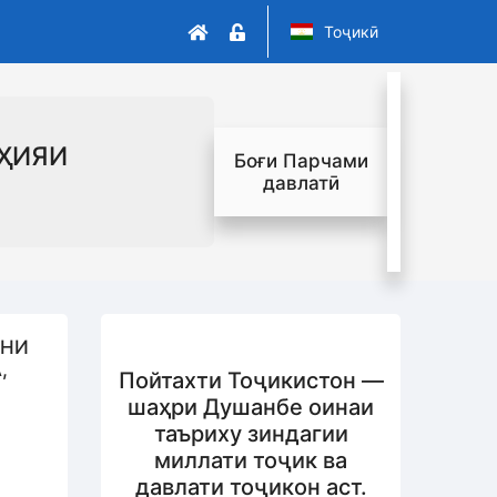
Тоҷикӣ
ҲИЯИ
Боғи Парчами
давлатӣ
ШНИ
,
Пойтахти Тоҷикистон —
шаҳри Душанбе оинаи
таъриху зиндагии
миллати тоҷик ва
давлати тоҷикон аст.