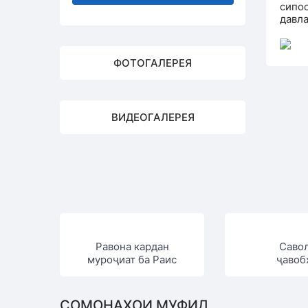
сипо
давла
ФОТОГАЛЕРЕЯ
ВИДЕОГАЛЕРЕЯ
Равона кардан
Саво
муроҷиат ба Раис
ҷавоб
СОМОНАҲОИ МУФИД