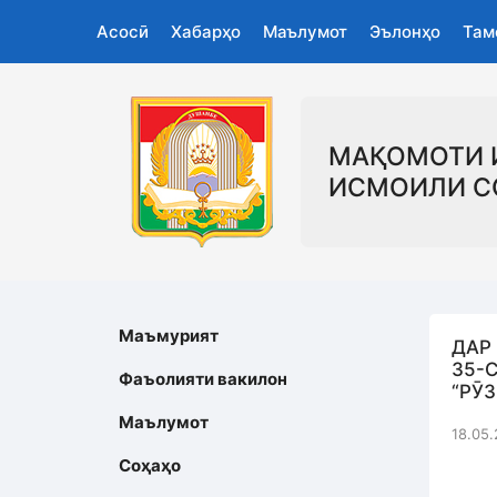
Асосӣ
Хабарҳо
Маълумот
Эълонҳо
Там
МАҚОМОТИ 
ИСМОИЛИ С
Маъмурият
ДАР
35-
Фаъолияти вакилон
“РӮ
Маълумот
18.05.
Соҳаҳо