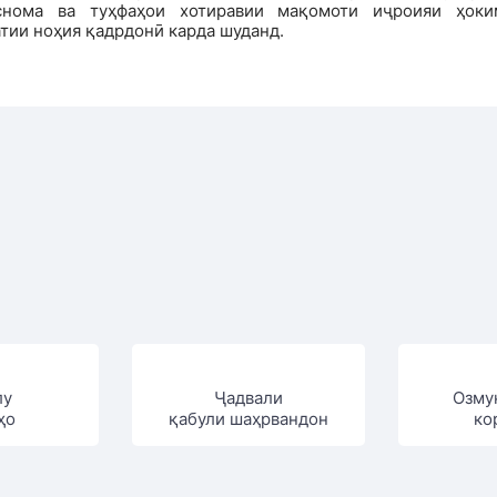
снома ва туҳфаҳои хотиравии мақомоти иҷроияи ҳоки
тии ноҳия қадрдонӣ карда шуданд.
лу
Ҷадвали
Озму
ҳо
қабули шаҳрвандон
ко