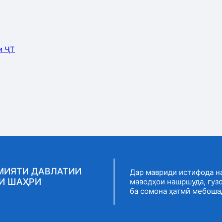
и ҶТ
МИЯТИ ДАВЛАТИИ
Дар мавриди истифода н
И ШАҲРИ
маводҳои нашршуда, гуз
ба сомона ҳатмӣ мебоша