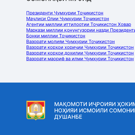
Президенти Ҷумҳурии Тоҷикистон
Маҷлиси Олии Ҷумҳурии Тоҷикистон
Агентии миллии иттилоотии Тоҷикистон Ховар
Маркази миллии қонунгузории назди Президент
Бонки миллии Тоҷикистон
Вазорати молияи Ҷумҳурии Тоҷикистон
Вазорати корҳои хориҷии Ҷумҳурии Тоҷикистон
Вазорати корҳои дохилии Ҷумҳурии Тоҷикистон
Вазорати маориф ва илми Ҷумҳурии Тоҷикистон
МАҚОМОТИ ИҶРОИЯИ ҲОКИ
НОҲИЯИ ИСМОИЛИ СОМОНИ
ДУШАНБЕ