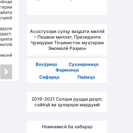
иёнаи
гирии
айати
оҷикӣ
адҳои
Асосгузори сулҳу ваҳдати миллӣ
ааст.
– Пешвои миллат, Президенти
ҳияти
Ҷумҳурии Тоҷикистон муҳтарам
миллӣ
Эмомалӣ Раҳмон
омонӣ
Вохӯриҳо
Суханрониҳо
Фармонҳо
Сафарҳо
Паёмҳо
2019-2021 Солҳои рушди деҳот,
сайёҳӣ ва ҳунарҳои мардумӣ
Номнависӣ ба хабарҳо