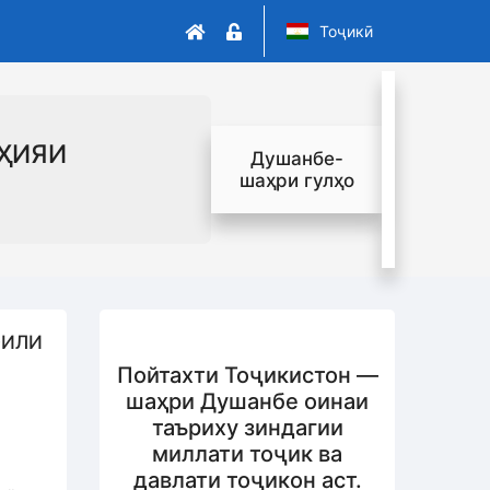
Тоҷикӣ
ҲИЯИ
Душанбе-
шаҳри гулҳо
ОИЛИ
Пойтахти Тоҷикистон —
шаҳри Душанбе оинаи
таъриху зиндагии
миллати тоҷик ва
давлати тоҷикон аст.