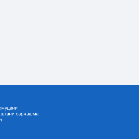
амудани
оштани сарчашма
д