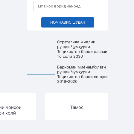
НОМНАВИС ШУДАН
Стратегияи миллии
рушди Ҷумҳурии
Тоҷикистон барои давраи
то соли 2030
Барномаи миёнамӯҳлати
рушди Ҹумҳурии
Тоҷикистон барои солҳои
2016-2020
ни ҷойҳои
Тамос
ри холӣ