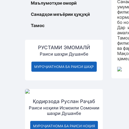
Сана
Маълумотҳои оморӣ
умум
филм
Санадҳои меъёрии ҳуқуқӣ
корм
бо но
Тамос
Дар 
амал
Тамо
филм
РУСТАМИ ЭМОМАЛӢ
ва фа
Мақо
Раиси шаҳри Душанбе
ҳаме
МУРОҶИАТНОМА БА РАИСИ ШАҲР
Қодирзода Руслан Раҷаб
Раиси ноҳияи Исмоили Сомонии
шаҳри Душанбе
МУРОҶИАТНОМА БА РАИСИ НОҲИЯ