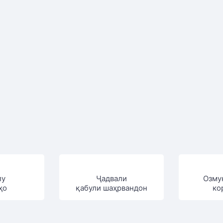
лу
Ҷадвали
Озму
ҳо
қабули шаҳрвандон
ко