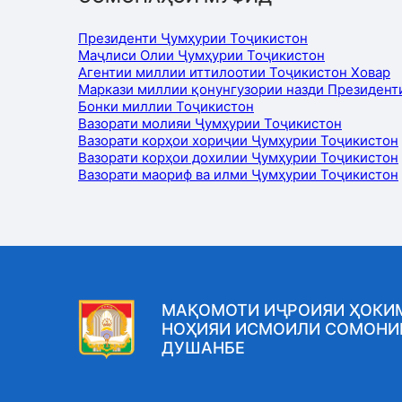
Президенти Ҷумҳурии Тоҷикистон
Маҷлиси Олии Ҷумҳурии Тоҷикистон
Агентии миллии иттилоотии Тоҷикистон Ховар
Маркази миллии қонунгузории назди Президент
Бонки миллии Тоҷикистон
Вазорати молияи Ҷумҳурии Тоҷикистон
Вазорати корҳои хориҷии Ҷумҳурии Тоҷикистон
Вазорати корҳои дохилии Ҷумҳурии Тоҷикистон
Вазорати маориф ва илми Ҷумҳурии Тоҷикистон
МАҚОМОТИ ИҶРОИЯИ ҲОКИ
НОҲИЯИ ИСМОИЛИ СОМОНИ
ДУШАНБЕ