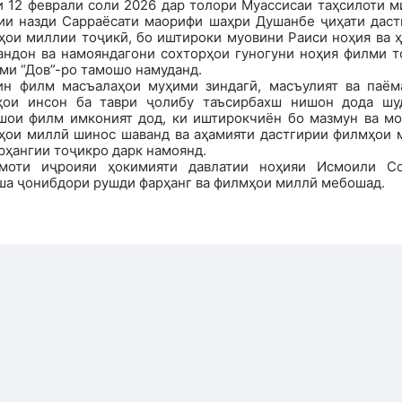
и 12 феврали соли 2026 дар толори Муассисаи таҳсилоти м
ии назди Сарраёсати маорифи шаҳри Душанбе ҷиҳати даст
ҳои миллии тоҷикӣ, бо иштироки муовини Раиси ноҳия ва ҳ
андон ва намояндагони сохторҳои гуногуни ноҳия филми т
ми “Дов”-ро тамошо намуданд.
ин филм масъалаҳои муҳими зиндагӣ, масъулият ва паём
ҳои инсон ба таври ҷолибу таъсирбахш нишон дода шуд
шои филм имконият дод, ки иштирокчиён бо мазмун ва мо
ҳои миллӣ шинос шаванд ва аҳамияти дастгирии филмҳои 
рҳангии тоҷикро дарк намоянд.
моти иҷроияи ҳокимияти давлатии ноҳияи Исмоили С
ша ҷонибдори рушди фарҳанг ва филмҳои миллӣ мебошад.