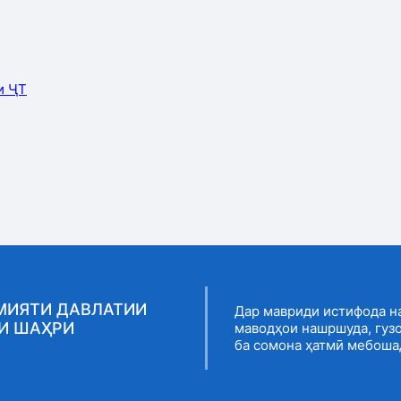
и ҶТ
МИЯТИ ДАВЛАТИИ
Дар мавриди истифода н
И ШАҲРИ
маводҳои нашршуда, гуз
ба сомона ҳатмӣ мебоша