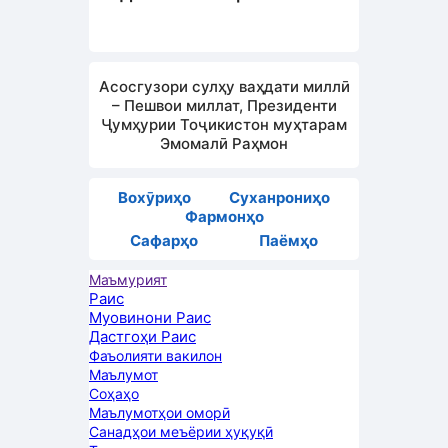
Асосгузори сулҳу ваҳдати миллӣ
– Пешвои миллат, Президенти
Ҷумҳурии Тоҷикистон муҳтарам
Эмомалӣ Раҳмон
Вохӯриҳо
Суханрониҳо
Фармонҳо
Сафарҳо
Паёмҳо
Маъмурият
Раис
Муовинони Раис
Дастгоҳи Раис
Фаъолияти вакилон
Маълумот
Соҳаҳо
Маълумотҳои оморӣ
Санадҳои меъёрии ҳуқуқӣ