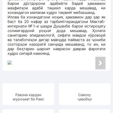
Барои дӯстдорони адабиёти бадеӣ ҳамзамон
маҳфилҳои адабӣ ташкил карда мешавад, ки
хонандагон малакаи худро тақвият мебахшанд.
Илова ба хонандагони ноҳия, ҳамзамон дар ҳар як
баст ба 20 нафар аз тарбиятгирандагони Мактаб-
интернати №1-и шаҳри Душанбе барои истироҳату
солимгардонӣ роҳхат дода мешавад. Ҳолати
санитарию эпидемологӣ, сифати мавдои хӯроворӣ
ва талаботиҳои дигар мавҷуда пайваста аз ҷониби
сохторҳои назоратӣ санҷида мешаванд, то ин, ки
дар беҳтарин шароит наврасон давраи фароғати
худро сипарӣ намоянд.
Равона кардан
Саволу
муроҷиат ба Раис
ҷавобҳо