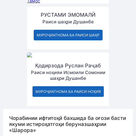
Тамос
РУСТАМИ ЭМОМАЛӢ
Раиси шаҳри Душанбе
МУРОҶИАТНОМА БА РАИСИ ШАҲР
Қодирзода Руслан Раҷаб
Раиси ноҳияи Исмоили Сомонии
шаҳри Душанбе
МУРОҶИАТНОМА БА РАИСИ НОҲИЯ
Чорабинии ифтитоҳӣ бахшида ба оғози басти
якуми истироҳатгоҳи беруназшаҳрии
«Шарора»