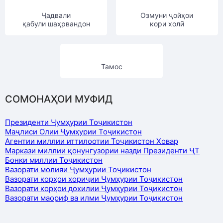
Ҷадвали
Озмуни ҷойҳои
қабули шаҳрвандон
кори холӣ
Тамос
СОМОНАҲОИ МУФИД
Президенти Ҷумҳурии Тоҷикистон
Маҷлиси Олии Ҷумҳурии Тоҷикистон
Агентии миллии иттилоотии Тоҷикистон Ховар
Маркази миллии қонунгузории назди Президенти ҶТ
Бонки миллии Тоҷикистон
Вазорати молияи Ҷумҳурии Тоҷикистон
Вазорати корҳои хориҷии Ҷумҳурии Тоҷикистон
Вазорати корҳои дохилии Ҷумҳурии Тоҷикистон
Вазорати маориф ва илми Ҷумҳурии Тоҷикистон