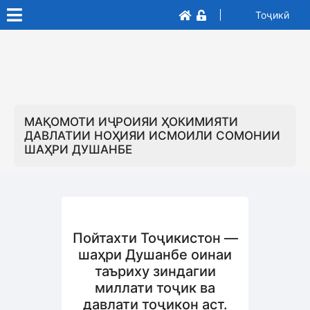
Тоҷикӣ
МАҚОМОТИ ИҶРОИЯИ ҲОКИМИЯТИ
ДАВЛАТИИ НОҲИЯИ ИСМОИЛИ СОМОНИИ
ШАҲРИ ДУШАНБЕ
Пойтахти Тоҷикистон —
шаҳри Душанбе оинаи
таъриху зиндагии
миллати тоҷик ва
давлати тоҷикон аст.