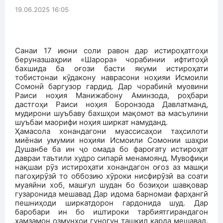
19.06.2025 16:05
Санаи 17 июни соли равон дар истироҳатгоҳи
беруназшаҳрии «Шарора» чорабинии ифтитоҳӣ
бахшида ба оғози басти якуми истироҳати
тобистонаи кӯдакону наврасони ноҳияи Исмоили
Сомонӣ баргузор гардид. Дар чорабинӣ муовини
Раиси ноҳия Манижабону Аминзода, роҳбари
дастгоҳи Раиси ноҳия Боронзода Давлатманд,
мудирони шуъбаву бахшҳои мақомот ва масъулини
шуъбаи маорифи ноҳия ширкат намуданд.
Ҳамасола хонандагони муассисаҳои таҳсилоти
миёнаи умумии ноҳияи Исмоили Сомонии шаҳри
Душанбе ба ин ҷо омада бо фароғату истироҳат
давраи таътили худро сипарӣ менамоянд. Мувофиқи
нақшаи рӯз истироҳати хонандагон оғоз аз машқи
пагоҳирӯзӣ то оббозию хӯроки нисфирӯзӣ ва соати
муаяйни хоб, машғул шудан бо бозиҳои шавқовар
гузаронида мешавад Дар идома барномаи фарҳангӣ
пешниҳоди ширкатдорон гардонида шуд. Дар
баробари ин бо иштироки тарбиятгирандагон
ҳамзамон озмунҳои гуногун ташкил карда мешавад.