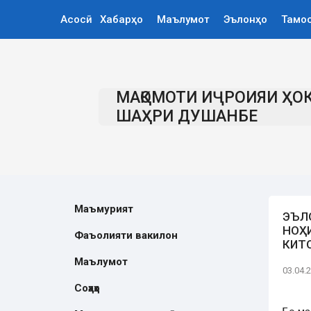
Асосӣ
Хабарҳо
Маълумот
Эълонҳо
Тамо
МАҚОМОТИ ИҶРОИЯИ ҲО
ШАҲРИ ДУШАНБЕ
Маъмурият
ЭЪЛО
НОҲ
Фаъолияти вакилон
КИТ
Маълумот
03.04.
Соҳаҳо