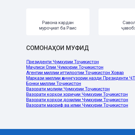
Равона кардан
Саво
муроҷиат ба Раис
ҷавоб
СОМОНАҲОИ МУФИД
Президенти Ҷумҳурии Тоҷикистон
Маҷлиси Олии Ҷумҳурии Тоҷикистон
Агентии миллии иттилоотии Тоҷикистон Ховар
Маркази миллии қонунгузории назди Президенти Ҷ
Бонки миллии Тоҷикистон
Вазорати молияи Ҷумҳурии Тоҷикистон
Вазорати корҳои хориҷии Ҷумҳурии Тоҷикистон
Вазорати корҳои дохилии Ҷумҳурии Тоҷикистон
Вазорати маориф ва илми Ҷумҳурии Тоҷикистон