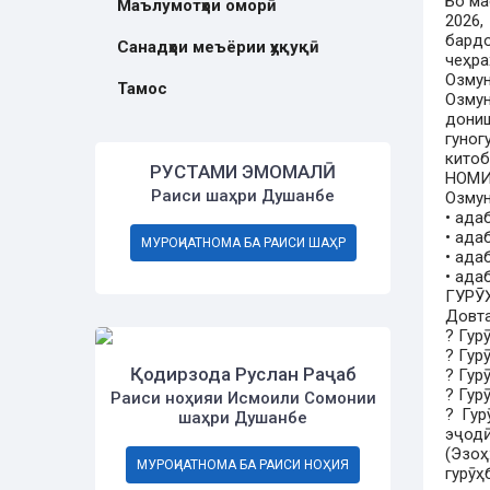
Бо ма
Маълумотҳои оморӣ
2026
бард
Санадҳои меъёрии ҳуқуқӣ
чеҳр
Озмун
Тамос
Озму
дониш
гуно
китоб
РУСТАМИ ЭМОМАЛӢ
НОМИ
Раиси шаҳри Душанбе
Озмун
• ада
• ада
МУРОҶИАТНОМА БА РАИСИ ШАҲР
• ада
• ада
ГУРӮ
Довта
? Гур
? Гур
Қодирзода Руслан Раҷаб
? Гур
? Гур
Раиси ноҳияи Исмоили Сомонии
? Гур
шаҳри Душанбе
эҷодӣ
(Эзоҳ
МУРОҶИАТНОМА БА РАИСИ НОҲИЯ
гурӯ