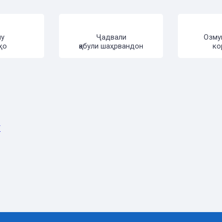
лу
Ҷадвали
Озму
ҳо
қабули шаҳрвандон
ко
Т