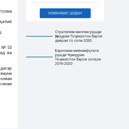
толиа
НОМНАВИС ШУДАН
 ҳатмӣ
;
Стратегияи миллии рушди
Ҷумҳурии Тоҷикистон барои
давраи то соли 2030
и №53
Барномаи миёнамӯҳлати
ад ва
рушди Ҹумҳурии
Тоҷикистон барои солҳои
2016-2020
дигар
Озмуни
мномаи
 санаи