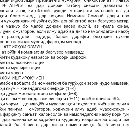
қсади иҷрои Амри Президенти Ҷумҳурии Тоҷикистон аз 1 январ
, №АП-951 ва дар доираи татбиқи сиёсати давлатии б
оштани завқи китобхонӣ, рушди маърифати маънавӣ ва да
аҳои боистеъдод, дар ноҳияи Исмоили Сомонӣ даври ноҳ
и ҷумҳуриявии «Фурӯғи субҳи доноӣ китоб аст» баргузор мегар
ни мазкур бо ҷалби доираи васеи аҳолӣ, аз ҷумла хонанд
ҷӯён, омӯзгорон, аҳли илму адаб ва дигар намояндагони касб
гун роҳандозӣ гардида, барои дарёфти беҳтарин суханв
хонон заминаи мусоид фароҳам меорад.
НАТСИЯҲОИ ОЗМУН:
 аз рӯйи 4 номинатсия баргузор мешавад:
биёти кӯдакону наврасон ва осори шифоҳӣ;
биёти классикии тоҷик;
биёти муосири тоҷик;
биёти ҷаҳон.
ҲҲОИ ИШТИРОКЧИЁН:
лабон вобаста ба номинатсия ба гурӯҳҳои зерин ҷудо мешаван
ӯҳи якум – хонандагони синфҳои (1–4);
ӯҳи дуюм – хонандагони синфҳои (5–8);
ӯҳи сеюм – хонандагони синфҳои (9–11) ва ибтидоии касбӣ;
ӯҳи чорум – донишҷӯёни муассисаҳои таҳсилоти миёна ва олии 
ӯҳи панҷум – омӯзгорон, ходимони илму адаб, муассисаҳои
, фарҳангу санъат, калонсолон ва намояндагони касбу кори гун
: дар номинатсияи «адабиёти кӯдакону наврасон ва осори ш
ҳбандӣ ба 4 зина, дар дигар номинатсияҳо ба 5 зина пе