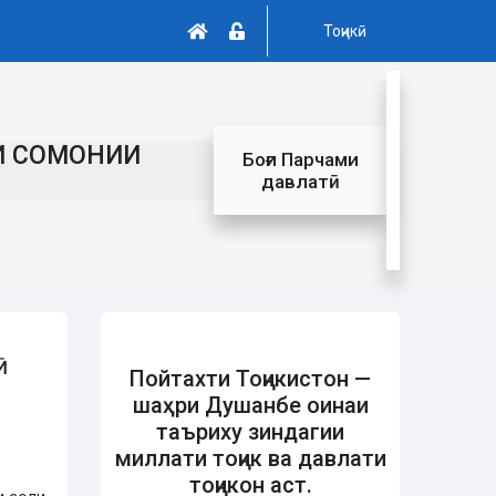
Тоҷикӣ
И СОМОНИИ
Боғи Парчами
давлатӣ
Ӣ
Пойтахти Тоҷикистон —
шаҳри Душанбе оинаи
таъриху зиндагии
миллати тоҷик ва давлати
тоҷикон аст.