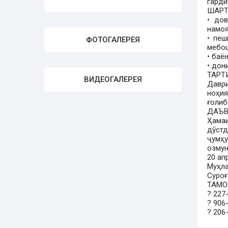
гарди
ШАРТ
• до
намоя
• пеш
ФОТОГАЛЕРЕЯ
мебо
• баё
• дон
ТАРТ
ВИДЕОГАЛЕРЕЯ
Давр
ноҳи
ғолиб
ДАЪВ
Ҳама
дӯстд
ҷумҳу
озмун
20 ап
Муҳла
Суроғ
ТАМО
? 227
? 906
? 206