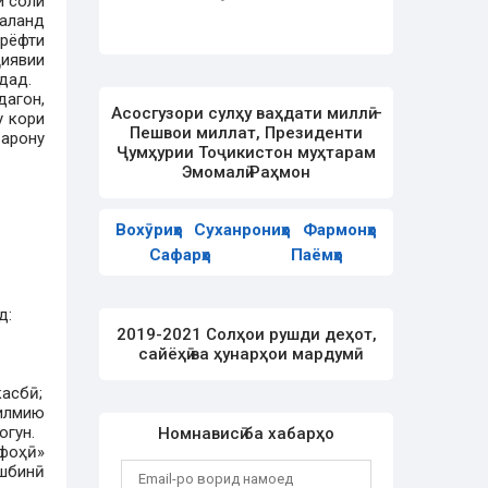
и соли
аланд
рёфти
иявии
дад.
агон,
Асосгузори сулҳу ваҳдати миллӣ –
у кори
Пешвои миллат, Президенти
арону
Ҷумҳурии Тоҷикистон муҳтарам
Эмомалӣ Раҳмон
Вохӯриҳо
Суханрониҳо
Фармонҳо
Сафарҳо
Паёмҳо
д:
2019-2021 Солҳои рушди деҳот,
сайёҳӣ ва ҳунарҳои мардумӣ
касбӣ;
 илмию
огун.
Номнависӣ ба хабарҳо
ифоҳӣ»
шбинӣ