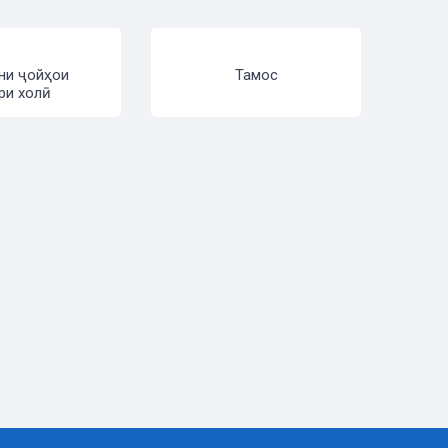
ни ҷойҳои
Тамос
ри холӣ