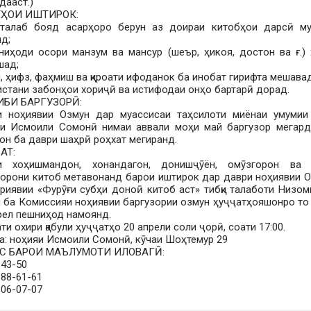
дааст.)
ҲОИ ИШТИРОК:
вталаб бояд асарҳоро берун аз доираи китобҳои дарсӣ му
д;
ниҳоди осори манзум ва мансур (шеър, ҳикоя, достон ва ғ.)
шад;
н, ҳифз, фаҳмиш ва қироати ифоданок ба инобат гирифта мешавад
истани забонҳои хориҷӣ ва истифодаи онҳо бартарӣ дорад.
ИБИ БАРГУЗОРӢ:
и ноҳиявии Озмун дар муассисаи таҳсилоти миёнаи умуми
яи Исмоили Сомонӣ нимаи аввали моҳи май баргузор мегард
он ба даври шаҳрӣ роҳхат мегиранд.
АТ:
и хоҳишмандон, хонандагон, донишҷӯён, омӯзгорон ва 
орони китоб метавонанд барои иштирок дар даври ноҳиявии 
риявии «Фурӯғи субҳи доноӣ китоб аст» тибқи талаботи Низо
 ба Комиссияи ноҳиявии баргузории озмун ҳуҷҷатҳояшонро то
рел пешниҳод намоянд.
ти охири қабули ҳуҷҷатҳо 20 апрели соли ҷорӣ, соати 17:00.
а: ноҳияи Исмоили Сомонӣ, кӯчаи Шоҳтемур 29
С БАРОИ МАЪЛУМОТИ ИЛОВАГӢ:
-43-50
-88-61-61
-06-07-07